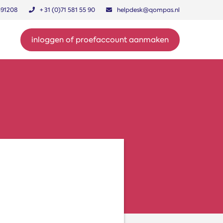
491208
+ 31 (0)71 581 55 90
helpdesk@qompas.nl
inloggen of proefaccount aanmaken