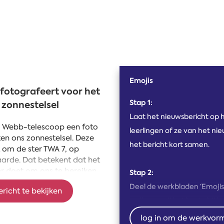
Emojis
otografeert voor het
Stap 1:
 zonnestelsel
Laat het nieuwsbericht op h
s Webb-telescoop een foto
leerlingen of ze van het n
en ons zonnestelsel. Deze
het bericht kort samen.
 om de ster TWA 7, op
aarde. Dat betekent dat het
ver doet om ons te bereiken.
Stap 2:
 één seconde meer dan zeven
Deel de werkbladen ‘Emojis’ 
ericht te bekijken
 een exoplaneet: een
welke emoji het beste bij h
 dan onze zon draait. Hij is
n. Toch is hij nog honderd
nieuwsbericht horen.
log in om de werkvor