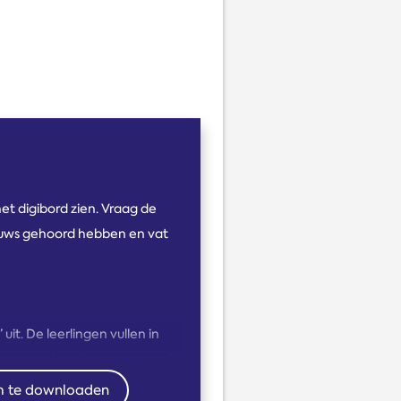
et digibord zien. Vraag de
ieuws gehoord hebben en vat
uit. De leerlingen vullen in
un gevoel past wanneer ze dit
m te downloaden