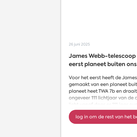
26 juni 2025
James Webb-telescoop f
eerst planeet buiten ons
Voor het eerst heeft de Jame
gemaakt van een planeet buit
planeet heet TWA 7b en draait
ongeveer 111 lichtjaar van de 
licht vanaf daar er 111 jaar o
Ter vergelijking: licht kan in
log in om de rest van het b
keer rond de aarde. TWA 7b is
planeet die om een andere ster
lichter dan andere exoplanete