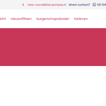
naar voordeklas.qompas.nl
direct contact?
06 10
icht
nieuwsflitsen
burgerschapsdossier
tarieven